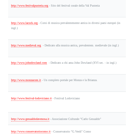
http://www.festivalpusteria.org
- S
ito del festival corale della Val Pusteria
http://www.lacock.org
- C
orsi di musica prevalentemente antica in diversi paesi europei (in
ingl.)
http://www.medieval.org
- D
edicato alla musica antica, prevalentem. medievale (in ingl.)
http://www.johndowland.com
- D
edicato a chi ama John Dowland (XVI sec. - in ingl.)
http://www.monzacom.it
-
Un completo portale per Monza e la Brianza.
http://www.festival-lodoviciano.it
- Festival Lodoviciano
http://www.gesualdodavenosa.it
- Associazione Culturale "Carlo Gesualdo"
http://www.conservatoriocomo.it
- Conservatorio "G.Verdi" Como