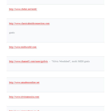
http://www.cledut.net/midi/
http://www.classicalmidiconnection.com
gratis
http://www.midiworld.com
http://www.channel1.com/users/gsilvis
-
"Silvis Woodshed", molti MIDI gratis
http://www.amadeusonline.net
http://www.rivistamusica.com