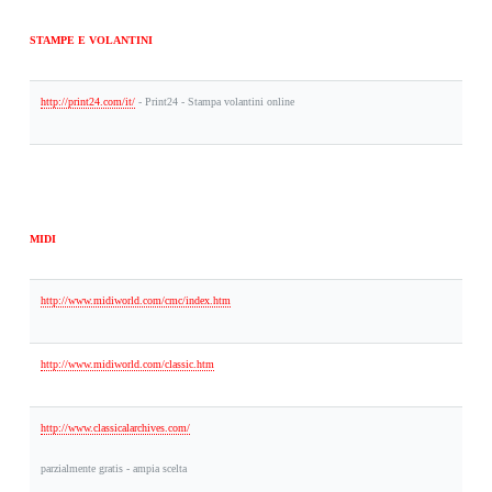
STAMPE E VOLANTINI
http://print24.com/it/
- Print24 - Stampa volantini online
MIDI
http://www.midiworld.com/cmc/index.htm
http://www.midiworld.com/classic.htm
http://www.classicalarchives.com/
parzialmente gratis - ampia scelta