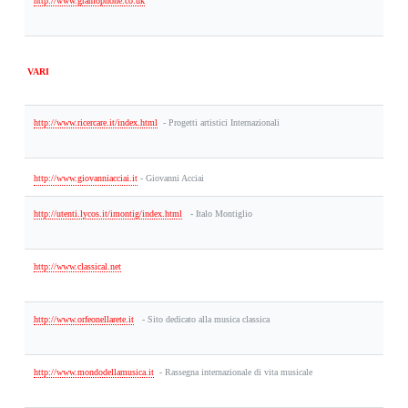
http://www.gramophone.co.uk
VARI
http://www.ricercare.it/index.html
-
Progetti artistici Internazionali
http://www.giovanniacciai.it
- Giovanni Acciai
http://utenti.lycos.it/imontig/index.html
-
Italo Montiglio
http://www.classical.net
http://www.orfeonellarete.it
-
Sito dedicato alla musica classica
http://www.mondodellamusica.it
-
Rassegna internazionale di vita musicale