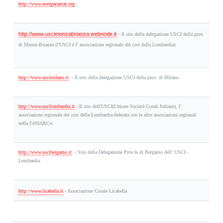
http://www.europacantat.org
-
http://www.uscimonzabrianza.webnode.it
-
Il sito della delegazione USCI della prov.
di Monza Brianza
(l'USCI è l' associazione regionale dei cori della Lombardia)
http://www.uscimilano.it
-
Il sito della delegazione USCI della prov. di Milano
http://www.uscilombardia.it
-
Il sito dell'USCI(Unione Società Corali Italiane), l'
associazione regionale dei cori della Lombardia federata con le altre associazioni regionali
nella FeNIARCo
http://www.uscibergamo.it
-
Sito della Delegazione Prov.le di Bergamo dell' USCI -
Lombardia.
http://www.licabella.it
- Associazione Corale Licabella