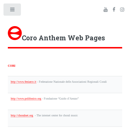
Toggle
Coro Anthem Web Pages
CORI
http://www.feniarco.it
-
Federazione Nazionale delle Associazioni Regionali Corali
http://www.polifonico.org
-
Fondazione “Guido d’Arezzo”
http://choralnet.org
-
The internet center for choral music